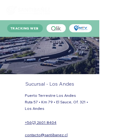
TRACKING WEB
Sucursal - Los Andes
Puerto Terrestre Los Andes
Ruta 57 • Km 79 • El Sauce, Of. 321 •
Los Andes
+56(2) 2601 8404
contacto@santibanez.cl