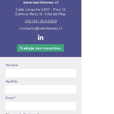
www.santibanez.cl
Calle Limache 3437 - Piso 12
Edificio Reitz III, Viña del Mar
+56 (32) 254 6000
contacto@santibanez.cl
Trabaja con nosotros
Nombre
Apellido
Email