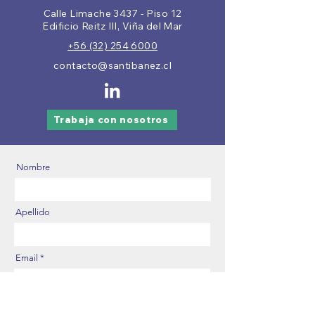
Calle Limache 3437 - Piso 12
Edificio Reitz III, Viña del Mar
+56 (32) 254 6000
contacto@santibanez.cl
Trabaja con nosotros
Nombre
Apellido
Email
Número de Contacto