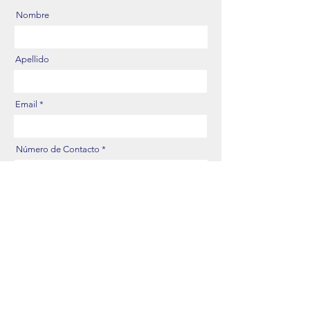
Nombre
Apellido
Email
Número de Contacto
Sucursal
Déjenos su mensaje
Enviar