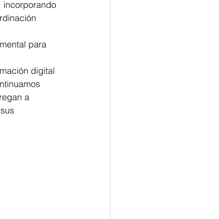
, incorporando 
rdinación 
mental para 
rmación digital 
ontinuamos 
regan a 
 sus 