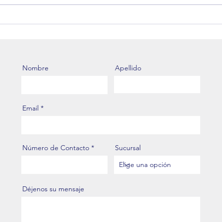
Ya está disponible el valor del
Alia
Dólar Aduanero de Agosto
nuev
2026.
regi
Nombre
Apellido
Email
Número de Contacto
Sucursal
Déjenos su mensaje