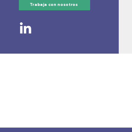
Trabaja con nosotros
NUESTRA EM
Nosotros
Sucursales
Noticias
Contacto
Trabaja con Nosotr
Correo Corporativo