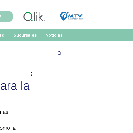
B
dad
Sucursales
Noticias
ara la
más 
cómo la 