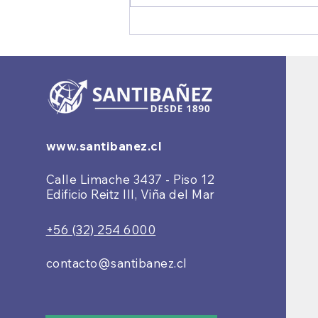
IVA Digital: la respuesta al
crecimiento del comercio
electrónico internacional
www.santibanez.cl
Calle Limache 3437 - Piso 12
Edificio Reitz III, Viña del Mar
+56 (32) 254 6000
contacto@santibanez.cl