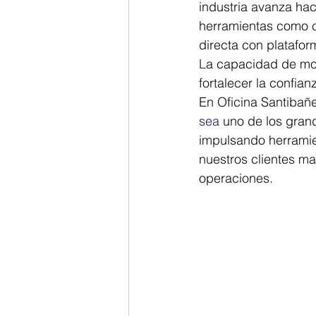
industria avanza hac
herramientas como c
directa con plataform
L
a capacidad de mon
fortalecer la confian
En Oficina Santibañ
sea
 uno de los gran
impulsando herramie
nuestros clientes may
operaciones.