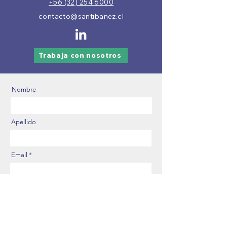
+56 (32) 254 6000
contacto@santibanez.cl
Trabaja con nosotros
Nombre
Apellido
Email
Número de Contacto
Sucursal