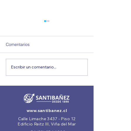
Comentarios
Escribir un comentario...
Ya está disponible el valor
Alianza del Pací
del Dólar Aduanero de
impulsa nuevas
Agosto 2026.
de valor regiona
www.santibanez.cl
Calle Limache 3437 - Piso 12
Edificio Reitz III, Viña del Mar