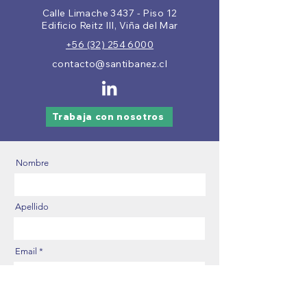
Calle Limache 3437 - Piso 12
Edificio Reitz III, Viña del Mar
+56 (32) 254 6000
contacto@santibanez.cl
Trabaja con nosotros
Nombre
Apellido
Email
Número de Contacto