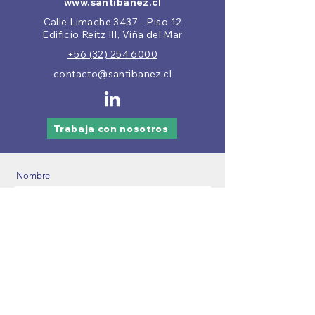
www.santibanez.cl
Calle Limache 3437 - Piso 12
Edificio Reitz III, Viña del Mar
+56 (32) 254 6000
contacto@santibanez.cl
Trabaja con nosotros
Nombre
Apellido
Email
Número de Contacto