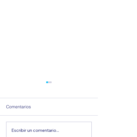
Comentarios
Escribir un comentario...
IVA Digital: la respuesta al
Ya está disponibl