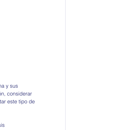
a y sus 
n, considerar 
ar este tipo de 
is 