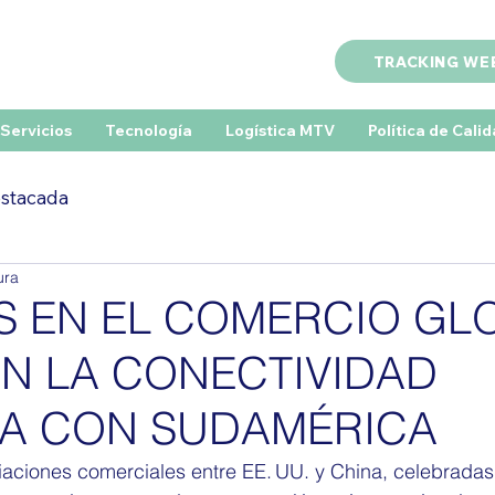
TRACKING WE
Servicios
Tecnología
Logística MTV
Política de Cali
estacada
ura
S EN EL COMERCIO GL
N LA CONECTIVIDAD
MA CON SUDAMÉRICA
iaciones comerciales entre EE. UU. y China, celebradas