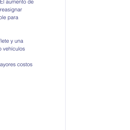
 El aumento de 
reasignar 
ble para 
lete y una 
 vehículos 
mayores costos 