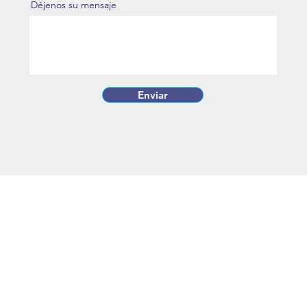
Déjenos su mensaje
Enviar
PRESA
SERVICIOS
POLÍTI
Servicios
Política de l
Servicios Tecnológicos
Política de 
Grandes Proyectos
Política Se
Agencia Felipe Trackingweb
os
Agencia Pedro Trackingweb
Acceso a Qlik