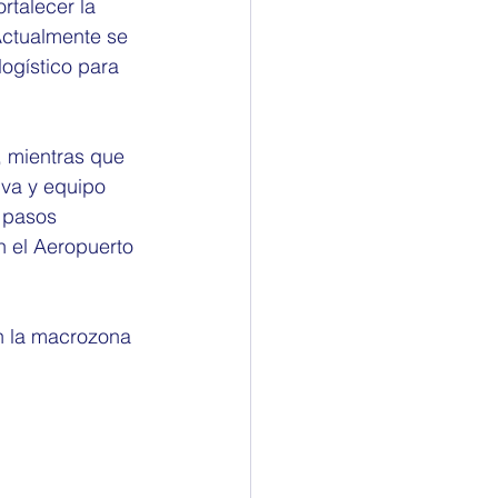
rtalecer la 
 Actualmente se 
logístico para 
, mientras que 
iva y equipo 
n pasos 
n el Aeropuerto 
en la macrozona 