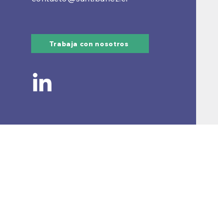
Trabaja con nosotros
NUESTRA EM
Nosotros
Sucursales
Noticias
Contacto
Trabaja con Nosotr
Correo Corporativo