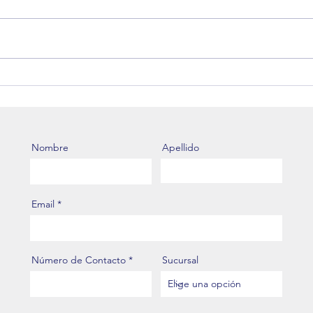
Ya está disponible el valor del
Alia
Dólar Aduanero de Agosto
nuev
2026.
regi
Nombre
Apellido
Email
Número de Contacto
Sucursal