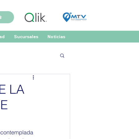
B
dad
Sucursales
Noticias
E LA
DE
—contemplada 