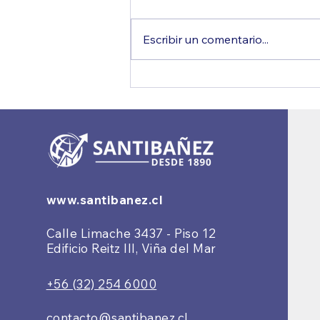
Escribir un comentario...
IVA Digital: la respuesta al
crecimiento del comercio
electrónico internacional
www.santibanez.cl
Calle Limache 3437 - Piso 12
Edificio Reitz III, Viña del Mar
+56 (32) 254 6000
contacto@santibanez.cl